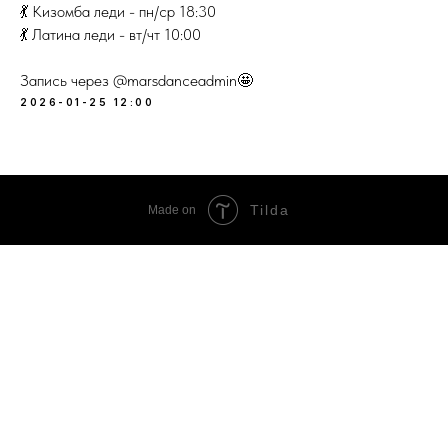
💃 Кизомба леди - пн/ср 18:30
💃 Латина леди - вт/чт 10:00
Запись через @marsdanceadmin🤩
2026-01-25 12:00
Tilda
Made on