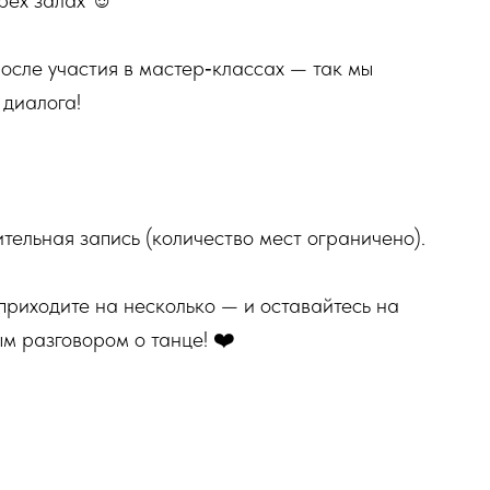
рех залах ☺️
после участия в мастер‑классах — так мы
 диалога!
тельная запись (количество мест ограничено).
 приходите на несколько — и оставайтесь на
м разговором о танце! ❤️