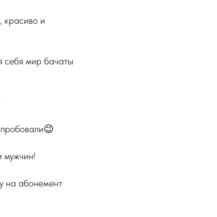
, красиво и
я себя мир бачаты

о пробовали😉
и мужчин!
ку на абонемент