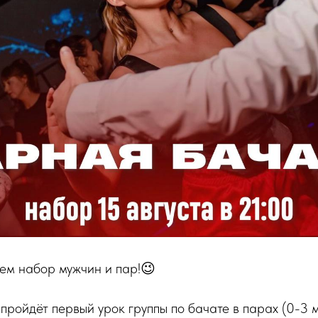
дем набор мужчин и пар!😉
 пройдёт первый урок группы по бачате в парах (0-3 